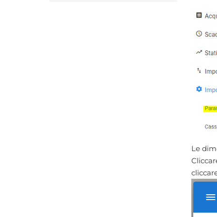
Le dime
Cliccar
cliccar