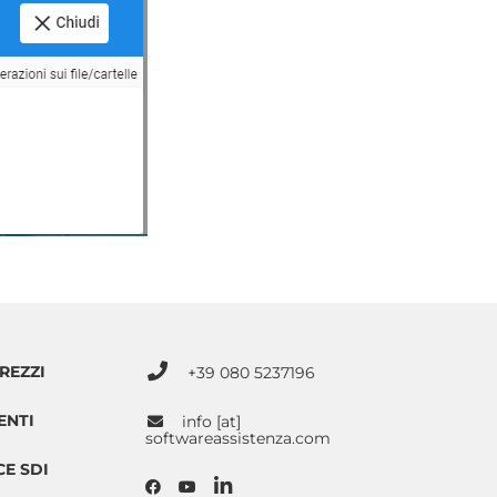
REZZI
+39 080 5237196
ENTI
info [at]
softwareassistenza.com
E SDI