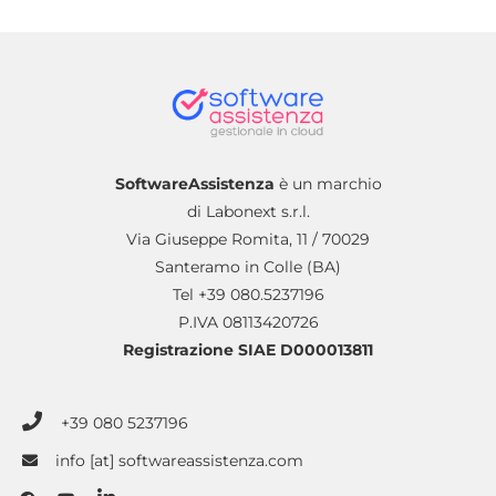
SoftwareAssistenza
è un marchio
di Labonext s.r.l.
Via Giuseppe Romita, 11 / 70029
Santeramo in Colle (BA)
Tel +39 080.5237196
P.IVA 08113420726
Registrazione SIAE D000013811
+39 080 5237196
info [at] softwareassistenza.com