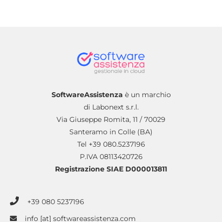
SoftwareAssistenza
è un marchio
di Labonext s.r.l.
Via Giuseppe Romita, 11 / 70029
Santeramo in Colle (BA)
Tel +39 080.5237196
P.IVA 08113420726
Registrazione SIAE D000013811
+39 080 5237196
info [at] softwareassistenza.com