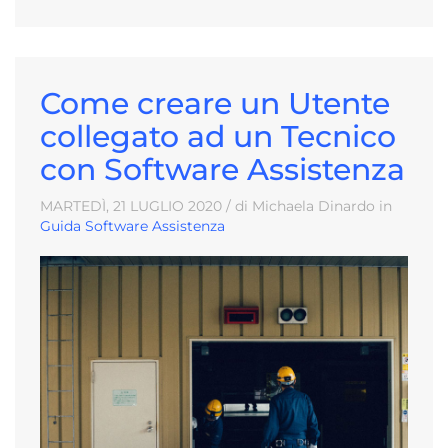
Come creare un Utente
collegato ad un Tecnico
con Software Assistenza
MARTEDÌ, 21
LUGLIO
2020
/ di Michaela Dinardo in
Guida Software Assistenza