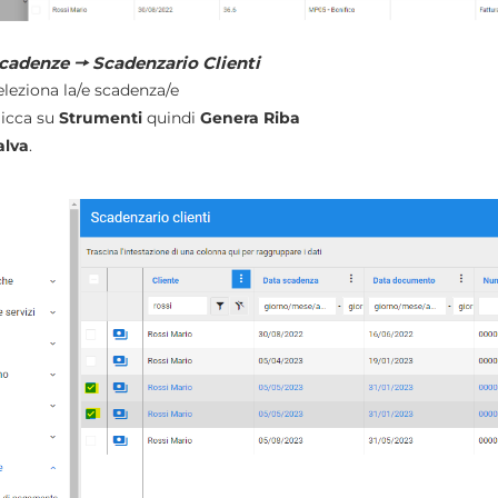
cadenze 🠖 Scadenzario Clienti
eleziona la/e scadenza/e
licca su
Strumenti
quindi
Genera Riba
alva
.