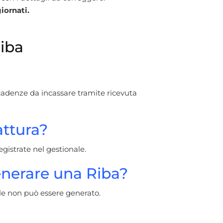
iornati.
iba
adenze da incassare tramite ricevuta
attura?
gistrate nel gestionale.
enerare una Riba?
file non può essere generato.