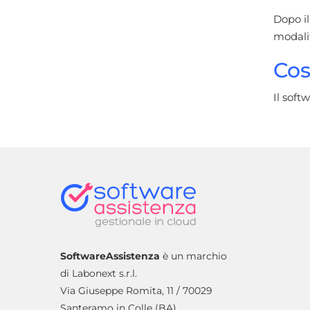
Dopo il
modalit
Cos
Il soft
SoftwareAssistenza
è un marchio
di Labonext s.r.l.
Via Giuseppe Romita, 11 / 70029
Santeramo in Colle (BA)