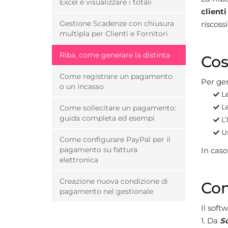
Excel e visualizzare i totali
clienti
Gestione Scadenze con chiusura
riscoss
multipla per Clienti e Fornitori
Riba, come generare la distinta
Cos
Come registrare un pagamento
Per gen
o un incasso
Le
L
Come sollecitare un pagamento:
guida completa ed esempi
L
U
Come configurare PayPal per il
pagamento su fattura
In caso
elettronica
Creazione nuova condizione di
Com
pagamento nel gestionale
Il soft
1. Da
Sc