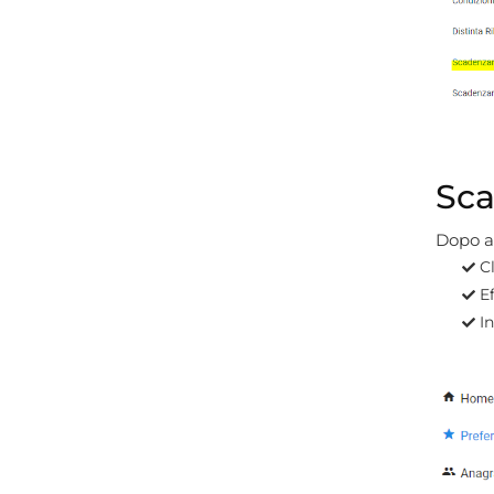
Scar
Dopo av
C
Ef
In