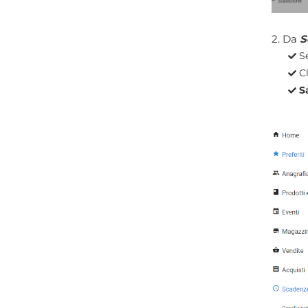
2. Da
S
S
C
S