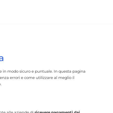
a
e in modo sicuro e puntuale. In questa pagina
enza errori e come utilizzare al meglio il
.
te alle aziende di
ricevere pagamenti dai