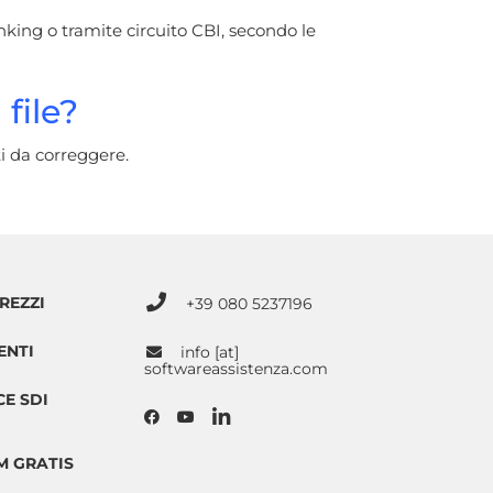
king o tramite circuito CBI, secondo le
file?
i da correggere.
REZZI
+39 080 5237196
ENTI
info [at]
softwareassistenza.com
E SDI
7M GRATIS