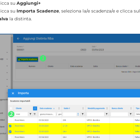
licca su
Aggiungi+
licca su
Importa Scadenze
, seleziona la/e scadenza/e e clicca s
alva
la distinta.