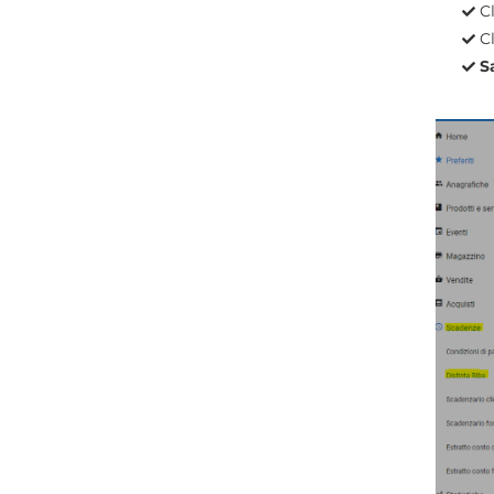
C
C
S