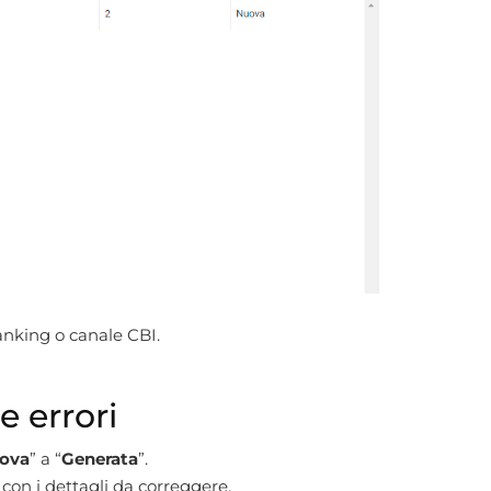
anking o canale CBI.
e errori
ova
” a “
Generata
”.
con i dettagli da correggere.