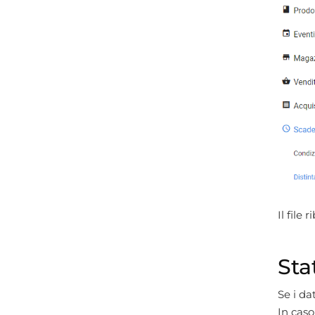
Il file
Sta
Se i da
In caso