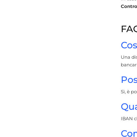
Control
FAQ
Cos
Una di
bancari
Pos
Sì, è p
Qua
IBAN cl
Com